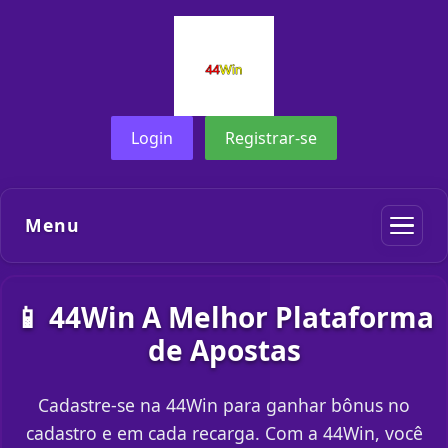
Login
Registrar-se
Menu
📱 44Win A Melhor Plataforma
de Apostas
Cadastre-se na 44Win para ganhar bônus no
cadastro e em cada recarga. Com a 44Win, você