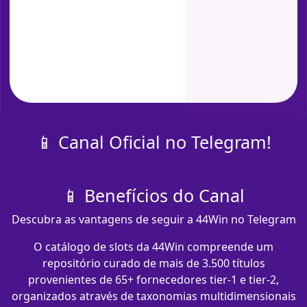
📱 Canal Oficial no Telegram!
📱 Benefícios do Canal
Descubra as vantagens de seguir a 44Win no Telegram
O catálogo de slots da 44Win compreende um
repositório curado de mais de 3.500 títulos
provenientes de 65+ fornecedores tier-1 e tier-2,
organizados através de taxonomias multidimensionais