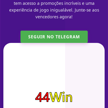
tem acesso a promoções incríveis e uma
experiência de jogo inigualável. Junte-se aos
vencedores agora!
SEGUIR NO TELEGRAM