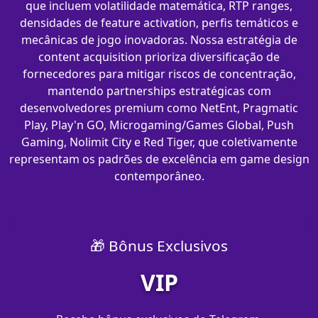
que incluem volatilidade matemática, RTP ranges,
densidades de feature activation, perfis temáticos e
mecânicas de jogo inovadoras. Nossa estratégia de
content acquisition prioriza diversificação de
fornecedores para mitigar riscos de concentração,
mantendo partnerships estratégicas com
desenvolvedores premium como NetEnt, Pragmatic
Play, Play'n GO, Microgaming/Games Global, Push
Gaming, Nolimit City e Red Tiger, que coletivamente
representam os padrões de excelência em game design
contemporâneo.
🎁 Bônus Exclusivos
VIP