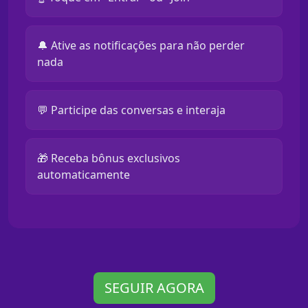
🔔 Ative as notificações para não perder
nada
💬 Participe das conversas e interaja
🎁 Receba bônus exclusivos
automaticamente
SEGUIR AGORA