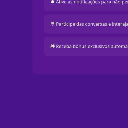
🔔 Ative as notificações para não p
💬 Participe das conversas e interaj
🎁 Receba bônus exclusivos autom