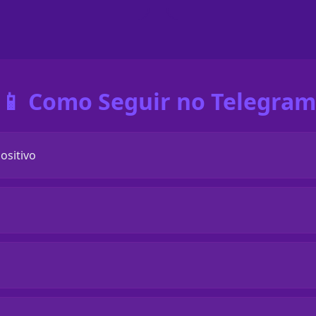
📱 Como Seguir no Telegram
ositivo