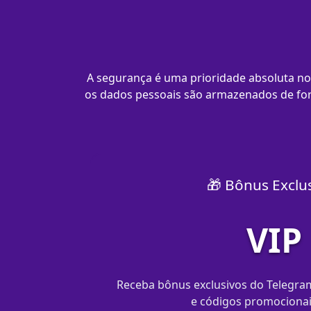
A segurança é uma prioridade absoluta no 
os dados pessoais são armazenados de for
🎁 Bônus Exclu
VIP
Receba bônus exclusivos do Telegra
e códigos promocionai