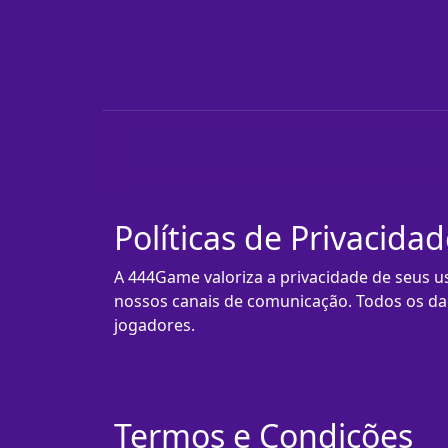
Políticas de Privacida
A 444Game valoriza a privacidade de seus 
nossos canais de comunicação. Todos os dad
jogadores.
Termos e Condições