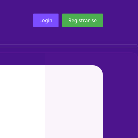
Login
Registrar-se