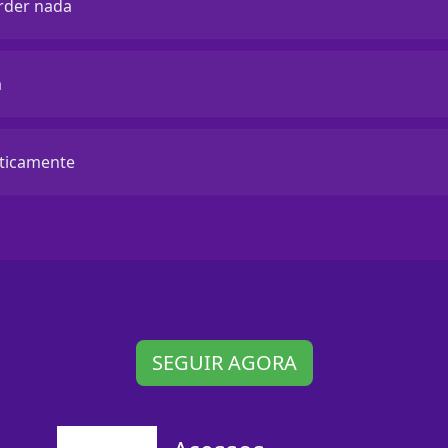
erder nada
a
aticamente
SEGUIR AGORA