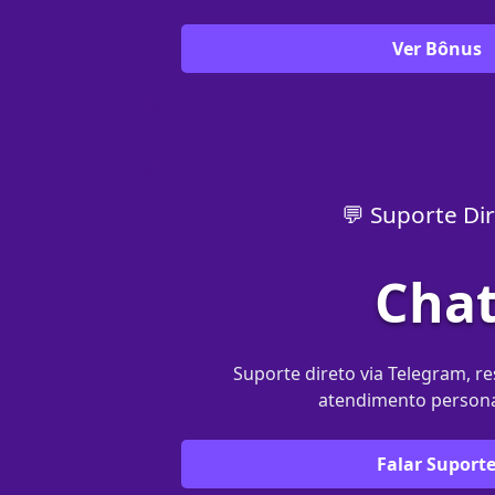
Ver Bônus
💬 Suporte Di
Cha
Suporte direto via Telegram, r
atendimento persona
Falar Suport