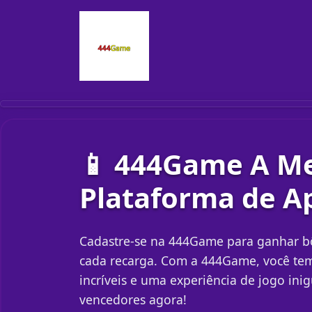
📱 444Game A M
Plataforma de A
Cadastre-se na 444Game para ganhar b
cada recarga. Com a 444Game, você te
incríveis e uma experiência de jogo inig
vencedores agora!