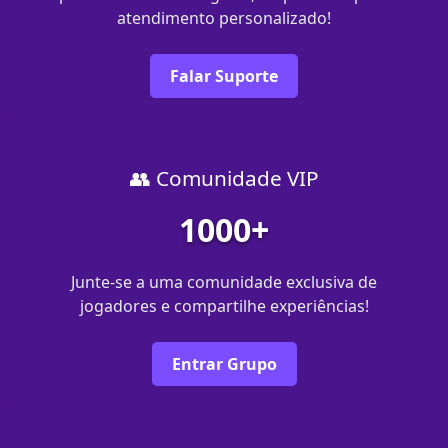
atendimento personalizado!
Falar Suporte
👥 Comunidade VIP
1000+
Junte-se a uma comunidade exclusiva de
jogadores e compartilhe experiências!
Entrar Grupo