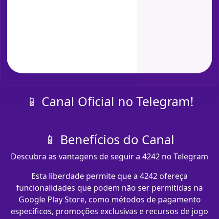
📱 Canal Oficial no Telegram!
📱 Benefícios do Canal
Descubra as vantagens de seguir a 4242 no Telegram
Esta liberdade permite que a 4242 ofereça
funcionalidades que podem não ser permitidas na
Google Play Store, como métodos de pagamento
específicos, promoções exclusivas e recursos de jogo