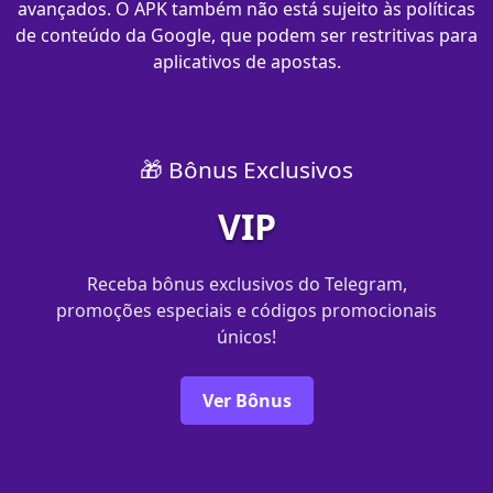
avançados. O APK também não está sujeito às políticas
de conteúdo da Google, que podem ser restritivas para
aplicativos de apostas.
🎁 Bônus Exclusivos
VIP
Receba bônus exclusivos do Telegram,
promoções especiais e códigos promocionais
únicos!
Ver Bônus