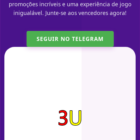
promoções incríveis e uma experiência de jogo
inigualável. Junte-se aos vencedores agora!
SEGUIR NO TELEGRAM