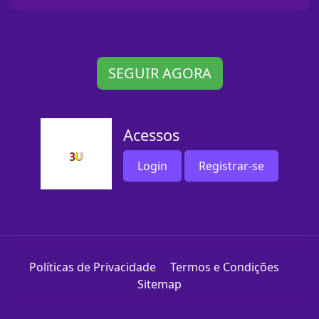
SEGUIR AGORA
Acessos
Login
Registrar-se
Políticas de Privacidade
Termos e Condições
Sitemap