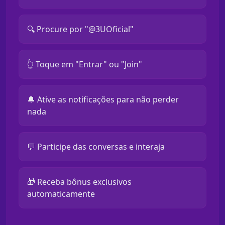
🔍 Procure por "@3UOficial"
👆 Toque em "Entrar" ou "Join"
🔔 Ative as notificações para não perder
nada
💬 Participe das conversas e interaja
🎁 Receba bônus exclusivos
automaticamente