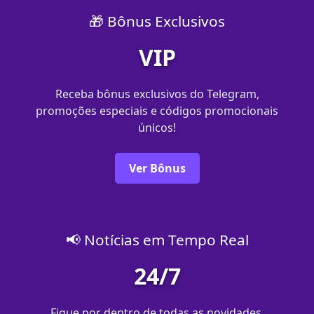
🎁 Bônus Exclusivos
VIP
Receba bônus exclusivos do Telegram,
promoções especiais e códigos promocionais
únicos!
Ver Bônus
📢 Notícias em Tempo Real
24/7
Fique por dentro de todas as novidades,