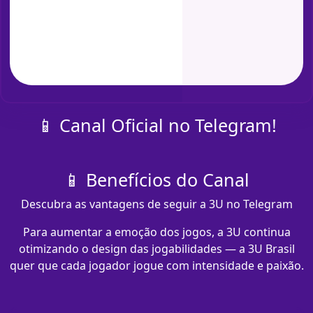
📱 Canal Oficial no Telegram!
📱 Benefícios do Canal
Descubra as vantagens de seguir a 3U no Telegram
Para aumentar a emoção dos jogos, a 3U continua
otimizando o design das jogabilidades — a 3U Brasil
quer que cada jogador jogue com intensidade e paixão.