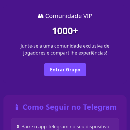
👥 Comunidade VIP
1000+
Junte-se a uma comunidade exclusiva de
jogadores e compartilhe experiências!
Entrar Grupo
📱 Como Seguir no Telegram
📱 Baixe o app Telegram no seu dispositivo