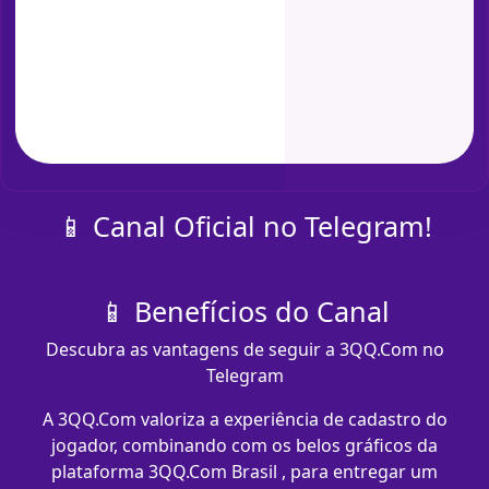
📱 Canal Oficial no Telegram!
📱 Benefícios do Canal
Descubra as vantagens de seguir a 3QQ.Com no
Telegram
A 3QQ.Com valoriza a experiência de cadastro do
jogador, combinando com os belos gráficos da
plataforma 3QQ.Com Brasil , para entregar um