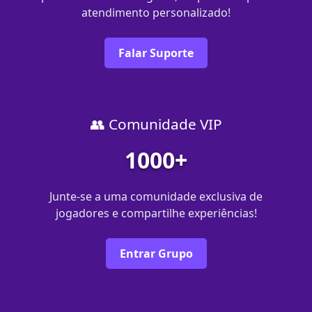
atendimento personalizado!
Falar Suporte
👥 Comunidade VIP
1000+
Junte-se a uma comunidade exclusiva de
jogadores e compartilhe experiências!
Entrar Grupo