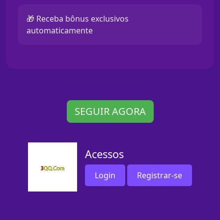
🎁 Receba bônus exclusivos
automaticamente
SEGUIR AGORA
Acessos
Login
Registrar-se