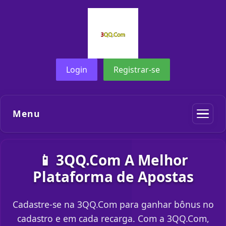
Login
Registrar-se
Menu
📱 3QQ.Com A Melhor
Plataforma de Apostas
Cadastre-se na 3QQ.Com para ganhar bônus no
cadastro e em cada recarga. Com a 3QQ.Com,