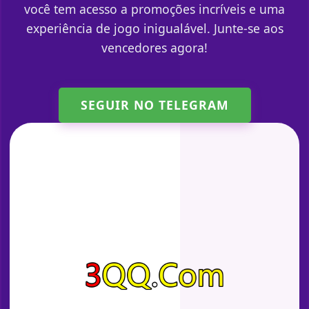
você tem acesso a promoções incríveis e uma
experiência de jogo inigualável. Junte-se aos
vencedores agora!
SEGUIR NO TELEGRAM