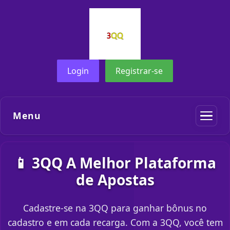
Login
Registrar-se
Menu
📱 3QQ A Melhor Plataforma
de Apostas
Cadastre-se na 3QQ para ganhar bônus no
cadastro e em cada recarga. Com a 3QQ, você tem