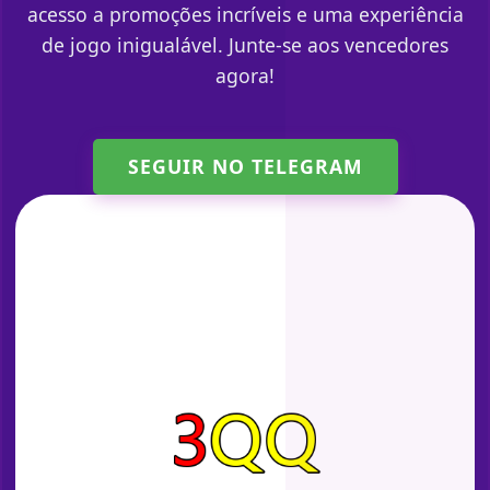
acesso a promoções incríveis e uma experiência
de jogo inigualável. Junte-se aos vencedores
agora!
SEGUIR NO TELEGRAM