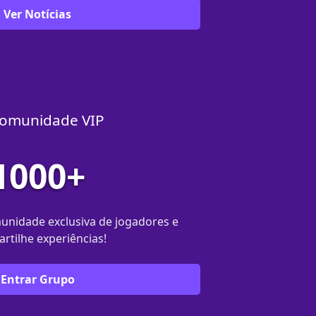
Ver Notícias
Comunidade VIP
1000+
unidade exclusiva de jogadores e
rtilhe experiências!
Entrar Grupo