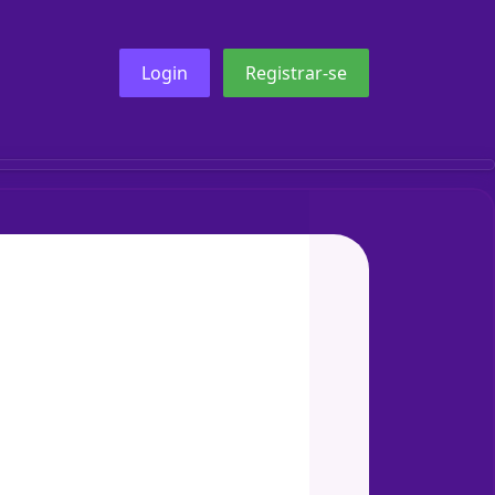
Login
Registrar-se