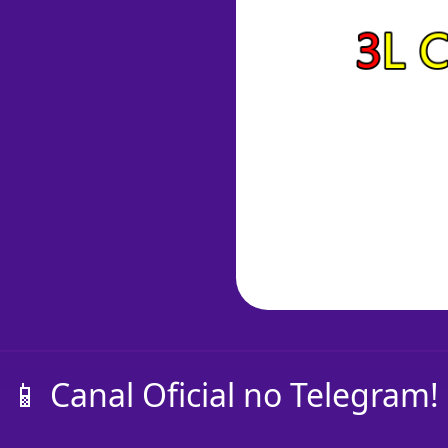
📱 Canal Oficial no Telegram!