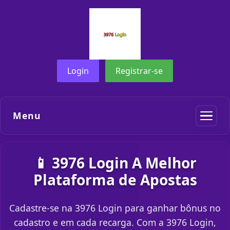
Login
Registrar-se
Menu
📱 3976 Login A Melhor
Plataforma de Apostas
Cadastre-se na 3976 Login para ganhar bônus no
cadastro e em cada recarga. Com a 3976 Login,