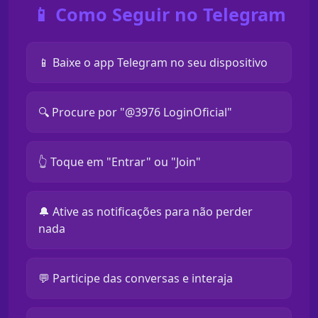
📱 Como Seguir no Telegram
📱 Baixe o app Telegram no seu dispositivo
🔍 Procure por "@3976 LoginOficial"
👆 Toque em "Entrar" ou "Join"
🔔 Ative as notificações para não perder
nada
💬 Participe das conversas e interaja