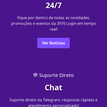
24/7
Fique por dentro de todas as novidades,
promoções e eventos da 3976 Login em tempo
real!
Ver Notícias
💬 Suporte Direto
Chat
Suporte direto via Telegram, respostas rápidas e
atendimento personalizado!