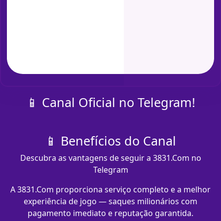
📱 Canal Oficial no Telegram!
📱 Benefícios do Canal
Descubra as vantagens de seguir a 3831.Com no
Telegram
A 3831.Com proporciona serviço completo e a melhor
experiência de jogo — saques milionários com
pagamento imediato e reputação garantida.