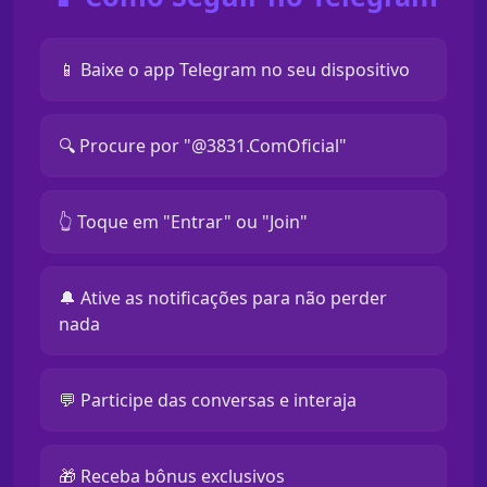
📱 Baixe o app Telegram no seu dispositivo
🔍 Procure por "@3831.ComOficial"
👆 Toque em "Entrar" ou "Join"
🔔 Ative as notificações para não perder
nada
💬 Participe das conversas e interaja
🎁 Receba bônus exclusivos