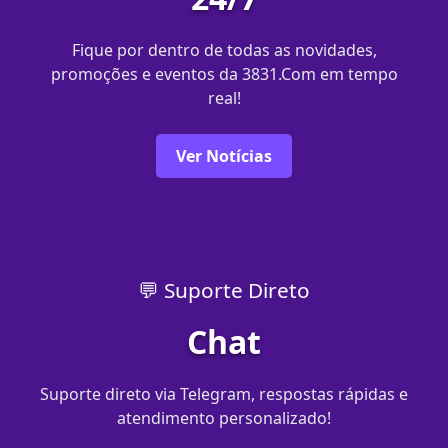
Fique por dentro de todas as novidades,
promoções e eventos da 3831.Com em tempo
real!
Ver Notícias
💬 Suporte Direto
Chat
Suporte direto via Telegram, respostas rápidas e
atendimento personalizado!