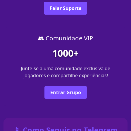
Falar Suporte
👥 Comunidade VIP
1000+
Junte-se a uma comunidade exclusiva de
jogadores e compartilhe experiências!
Entrar Grupo
📱 Como Seguir no Telegram