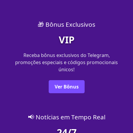
🎁 Bônus Exclusivos
VIP
Receba bônus exclusivos do Telegram,
promoções especiais e códigos promocionais
únicos!
Ver Bônus
📢 Notícias em Tempo Real
24/7