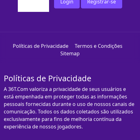
Login
Registrar-se
Políticas de Privacidade
Termos e Condições
Sitemap
Políticas de Privacidade
A 36T.Com valoriza a privacidade de seus usuários e
está empenhada em proteger todas as informações
pessoais fornecidas durante o uso de nossos canais de
comunicação. Todos os dados coletados são utilizados
exclusivamente para fins de melhoria contínua da
experiência de nossos jogadores.