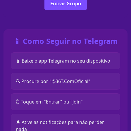
Entrar Grupo
📱 Como Seguir no Telegram
📱 Baixe o app Telegram no seu dispositivo
🔍 Procure por "@36T.ComOficial"
👆 Toque em "Entrar" ou "Join"
🔔 Ative as notificações para não perder
nada