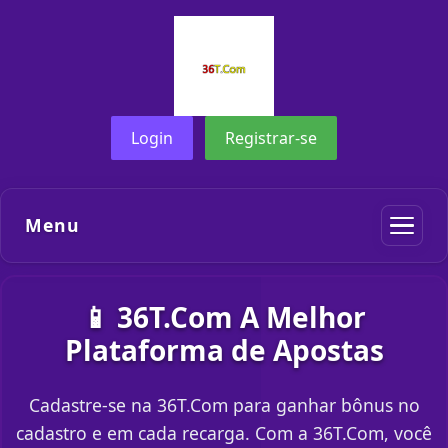
Login
Registrar-se
Menu
📱 36T.Com A Melhor
Plataforma de Apostas
Cadastre-se na 36T.Com para ganhar bônus no
cadastro e em cada recarga. Com a 36T.Com, você