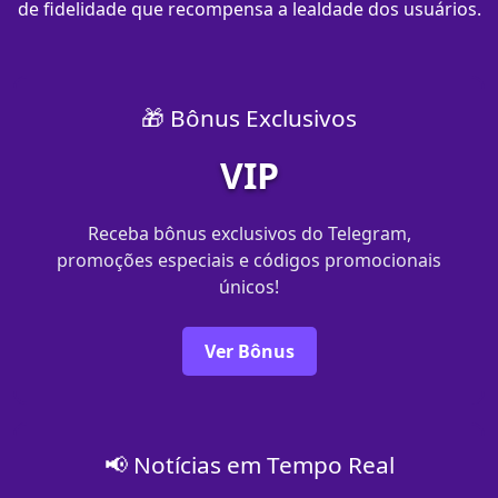
de fidelidade que recompensa a lealdade dos usuários.
🎁 Bônus Exclusivos
VIP
Receba bônus exclusivos do Telegram,
promoções especiais e códigos promocionais
únicos!
Ver Bônus
📢 Notícias em Tempo Real