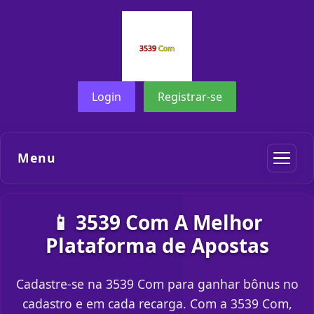
Login
Registrar-se
Menu
📱 3539 Com A Melhor
Plataforma de Apostas
Cadastre-se na 3539 Com para ganhar bônus no
cadastro e em cada recarga. Com a 3539 Com,