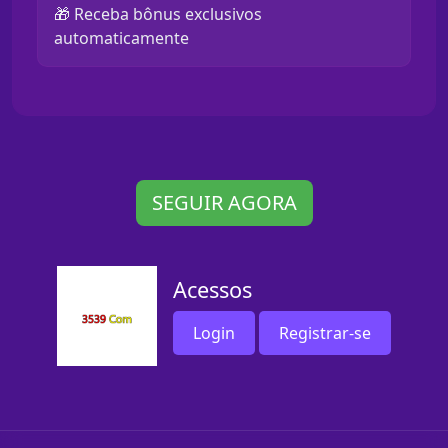
🎁 Receba bônus exclusivos
automaticamente
SEGUIR AGORA
Acessos
Login
Registrar-se