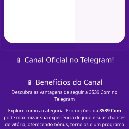
📱 Canal Oficial no Telegram!
📱 Benefícios do Canal
Descubra as vantagens de seguir a 3539 Com no
Telegram
Explore como a categoria ‘Promoções’ da
3539 Com
pode maximizar sua experiência de jogo e suas chances
de vitória, oferecendo bônus, torneios e um programa