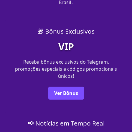
Brasil .
🎁 Bônus Exclusivos
VIP
Receba bônus exclusivos do Telegram,
promoções especiais e códigos promocionais
únicos!
Ver Bônus
📢 Notícias em Tempo Real