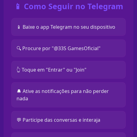
📱 Como Seguir no Telegram
📱 Baixe o app Telegram no seu dispositivo
🔍 Procure por "@33S GamesOficial"
👆 Toque em "Entrar" ou "Join"
🔔 Ative as notificações para não perder
nada
💬 Participe das conversas e interaja