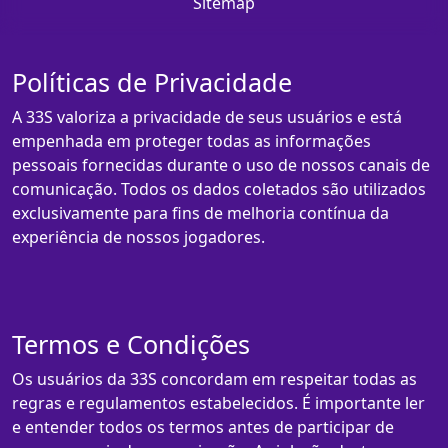
Sitemap
Políticas de Privacidade
A 33S valoriza a privacidade de seus usuários e está
empenhada em proteger todas as informações
pessoais fornecidas durante o uso de nossos canais de
comunicação. Todos os dados coletados são utilizados
exclusivamente para fins de melhoria contínua da
experiência de nossos jogadores.
Termos e Condições
Os usuários da 33S concordam em respeitar todas as
regras e regulamentos estabelecidos. É importante ler
e entender todos os termos antes de participar de