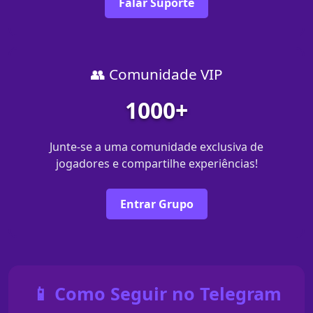
Falar Suporte
👥 Comunidade VIP
1000+
Junte-se a uma comunidade exclusiva de
jogadores e compartilhe experiências!
Entrar Grupo
📱 Como Seguir no Telegram