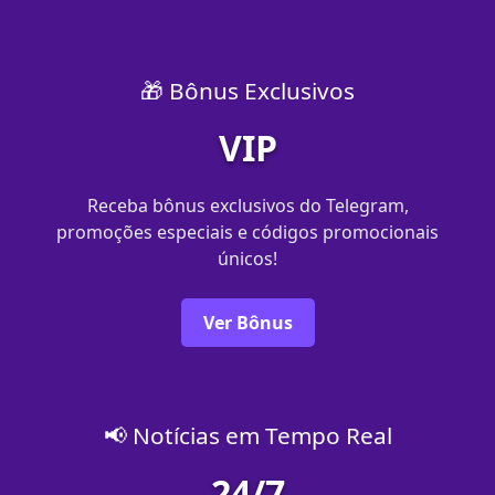
🎁 Bônus Exclusivos
VIP
Receba bônus exclusivos do Telegram,
promoções especiais e códigos promocionais
únicos!
Ver Bônus
📢 Notícias em Tempo Real
24/7