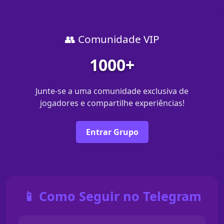
👥 Comunidade VIP
1000+
Junte-se a uma comunidade exclusiva de
jogadores e compartilhe experiências!
Entrar Grupo
📱 Como Seguir no Telegram