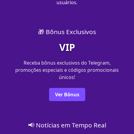
usuários.
🎁 Bônus Exclusivos
VIP
Receba bônus exclusivos do Telegram,
promoções especiais e códigos promocionais
únicos!
Ver Bônus
📢 Notícias em Tempo Real