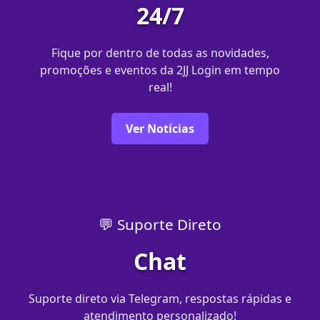
24/7
Fique por dentro de todas as novidades,
promoções e eventos da 2JJ Login em tempo
real!
Ver Notícias
💬 Suporte Direto
Chat
Suporte direto via Telegram, respostas rápidas e
atendimento personalizado!