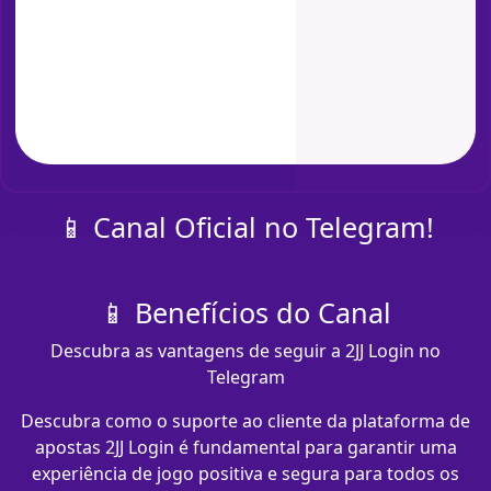
📱 Canal Oficial no Telegram!
📱 Benefícios do Canal
Descubra as vantagens de seguir a 2JJ Login no
Telegram
Descubra como o suporte ao cliente da plataforma de
apostas 2JJ Login é fundamental para garantir uma
experiência de jogo positiva e segura para todos os