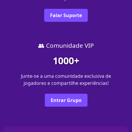
Falar Suporte
👥 Comunidade VIP
1000+
Junte-se a uma comunidade exclusiva de
jogadores e compartilhe experiências!
Entrar Grupo