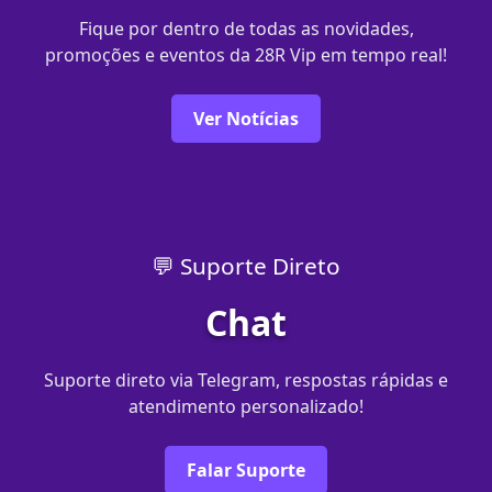
Fique por dentro de todas as novidades,
promoções e eventos da 28R Vip em tempo real!
Ver Notícias
💬 Suporte Direto
Chat
Suporte direto via Telegram, respostas rápidas e
atendimento personalizado!
Falar Suporte