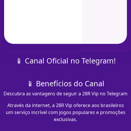
📱 Canal Oficial no Telegram!
📱 Benefícios do Canal
Descubra as vantagens de seguir a 28R Vip no Telegram
Através da internet, a 28R Vip oferece aos brasileiros
um serviço incrível com jogos populares e promoções
exclusivas.