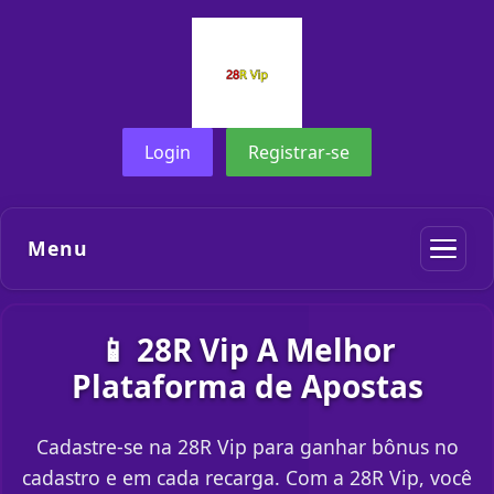
Login
Registrar-se
Menu
📱 28R Vip A Melhor
Plataforma de Apostas
Cadastre-se na 28R Vip para ganhar bônus no
cadastro e em cada recarga. Com a 28R Vip, você