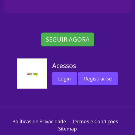
SEGUIR AGORA
Acessos
Login
Registrar-se
Políticas de Privacidade
Termos e Condições
Sitemap