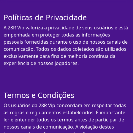
Políticas de Privacidade
A 28R Vip valoriza a privacidade de seus usuários e está
empenhada em proteger todas as informações
pessoais fornecidas durante o uso de nossos canais de
comunicação. Todos os dados coletados são utilizados
exclusivamente para fins de melhoria contínua da
experiência de nossos jogadores.
Termos e Condições
Os usuários da 28R Vip concordam em respeitar todas
as regras e regulamentos estabelecidos. É importante
ler e entender todos os termos antes de participar de
nossos canais de comunicação. A violação destes