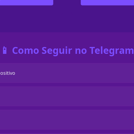
📱 Como Seguir no Telegram
ositivo