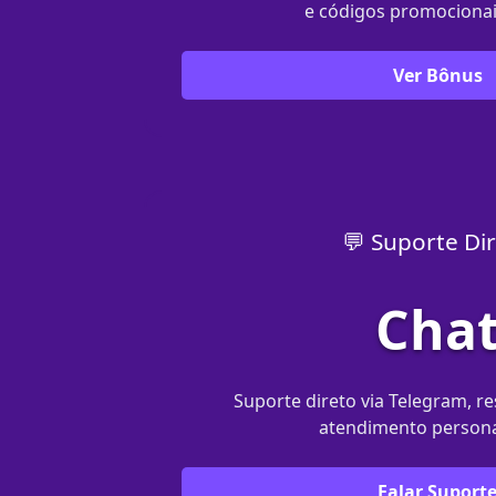
e códigos promocionai
Ver Bônus
💬 Suporte Di
Cha
Suporte direto via Telegram, r
atendimento persona
Falar Suport