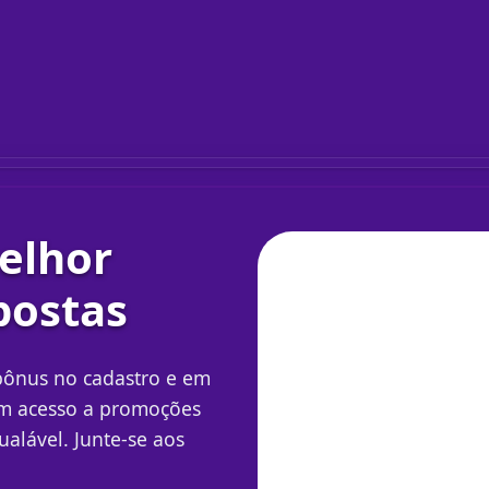
elhor
postas
bônus no cadastro e em
em acesso a promoções
ualável. Junte-se aos