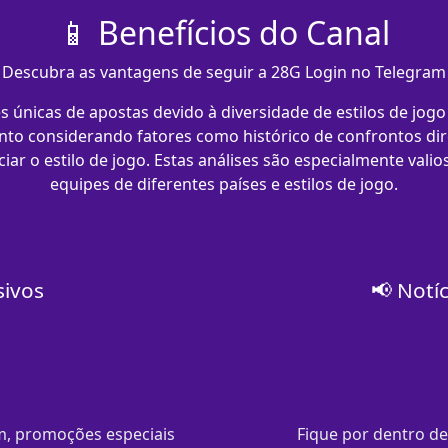
📱 Benefícios do Canal
Descubra as vantagens de seguir a 28G Login no Telegram
únicas de apostas devido à diversidade de estilos de jogo 
onto considerando fatores como histórico de confrontos di
iar o estilo de jogo. Estas análises são especialmente val
equipes de diferentes países e estilos de jogo.
sivos
📢 Notí
m, promoções especiais
Fique por dentro d