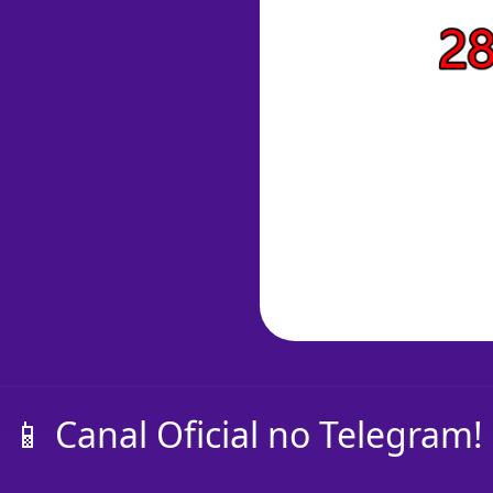
📱 Canal Oficial no Telegram!