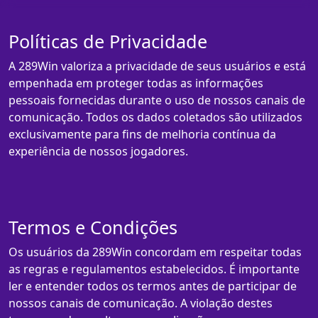
Políticas de Privacidade
A 289Win valoriza a privacidade de seus usuários e está
empenhada em proteger todas as informações
pessoais fornecidas durante o uso de nossos canais de
comunicação. Todos os dados coletados são utilizados
exclusivamente para fins de melhoria contínua da
experiência de nossos jogadores.
Termos e Condições
Os usuários da 289Win concordam em respeitar todas
as regras e regulamentos estabelecidos. É importante
ler e entender todos os termos antes de participar de
nossos canais de comunicação. A violação destes