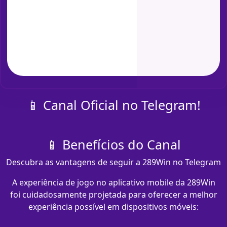
📱 Canal Oficial no Telegram!
📱 Benefícios do Canal
Descubra as vantagens de seguir a 289Win no Telegram
A experiência de jogo no aplicativo mobile da 289Win
foi cuidadosamente projetada para oferecer a melhor
experiência possível em dispositivos móveis: