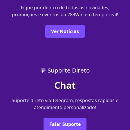
Fique por dentro de todas as novidades,
promoções e eventos da 289Win em tempo real!
Ver Notícias
💬 Suporte Direto
Chat
Suporte direto via Telegram, respostas rápidas e
atendimento personalizado!
Falar Suporte