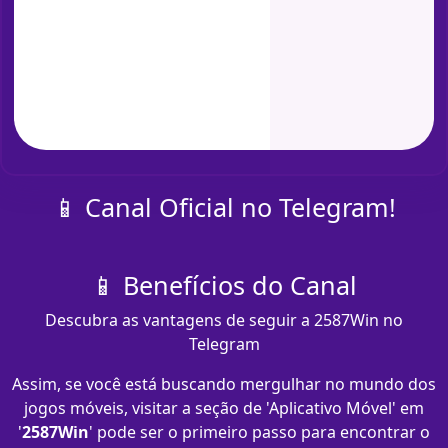
📱 Canal Oficial no Telegram!
📱 Benefícios do Canal
Descubra as vantagens de seguir a 2587Win no
Telegram
Assim, se você está buscando mergulhar no mundo dos
jogos móveis, visitar a seção de 'Aplicativo Móvel' em
'
2587Win
' pode ser o primeiro passo para encontrar o