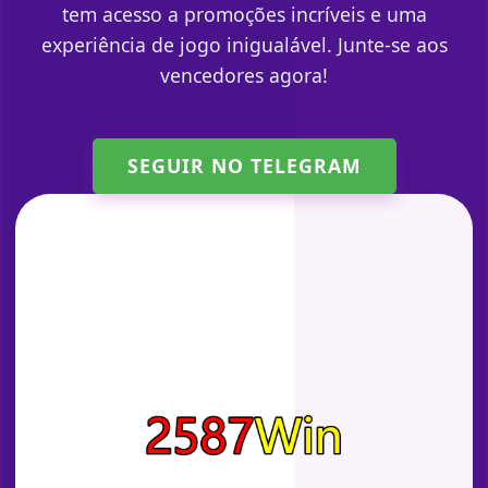
tem acesso a promoções incríveis e uma
experiência de jogo inigualável. Junte-se aos
vencedores agora!
SEGUIR NO TELEGRAM