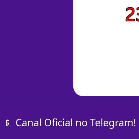
📱 Canal Oficial no Telegram!