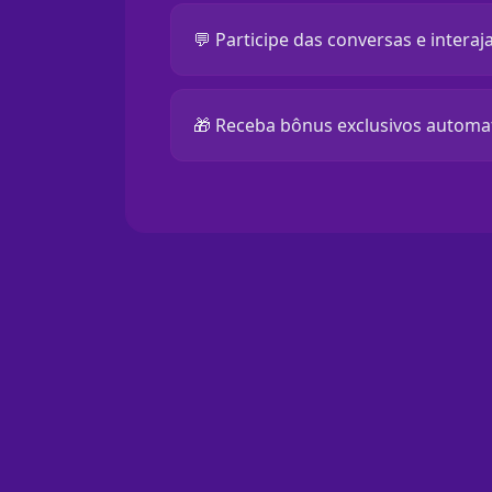
💬 Participe das conversas e interaj
🎁 Receba bônus exclusivos autom