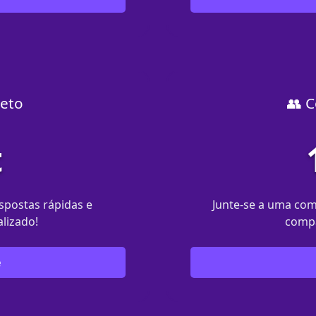
reto
👥 
t
espostas rápidas e
Junte-se a uma com
lizado!
compa
e