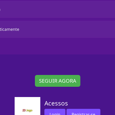
a
aticamente
SEGUIR AGORA
Acessos
Login
Registrar-se