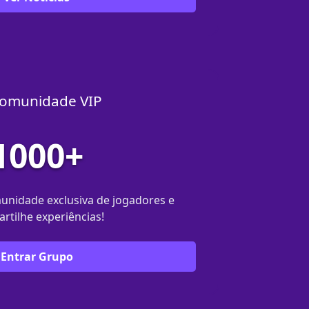
Comunidade VIP
1000+
unidade exclusiva de jogadores e
rtilhe experiências!
Entrar Grupo