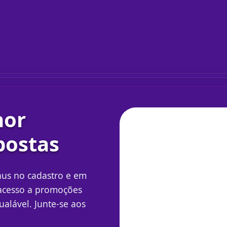
hor
postas
nus no cadastro e em
 acesso a promoções
ualável. Junte-se aos