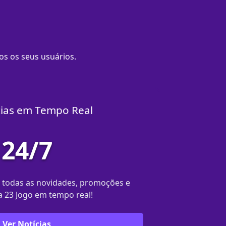
os os seus usuários.
cias em Tempo Real
24/7
e todas as novidades, promoções e
a 23 Jogo em tempo real!
Ver Notícias