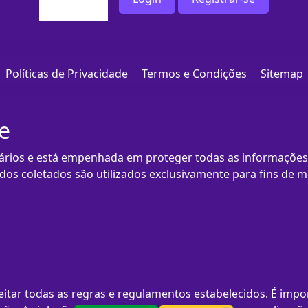
Políticas de Privacidade
Termos e Condições
Sitemap
de
suários e está empenhada em proteger todas as informações
os coletados são utilizados exclusivamente para fins de m
tar todas as regras e regulamentos estabelecidos. É impor