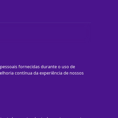
 pessoais fornecidas durante o uso de
elhoria contínua da experiência de nossos