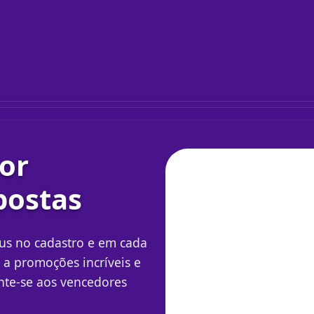
or
postas
us no cadastro e em cada
 a promoções incríveis e
unte-se aos vencedores