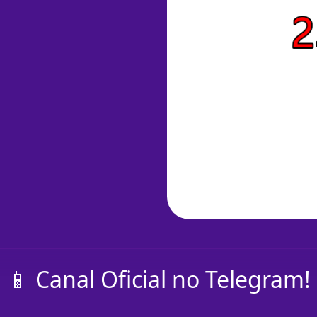
📱 Canal Oficial no Telegram!