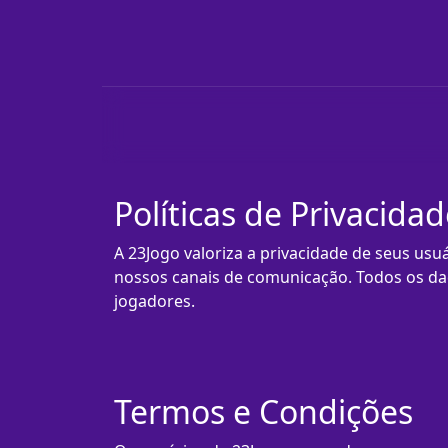
Políticas de Privacida
A 23Jogo valoriza a privacidade de seus us
nossos canais de comunicação. Todos os dad
jogadores.
Termos e Condições