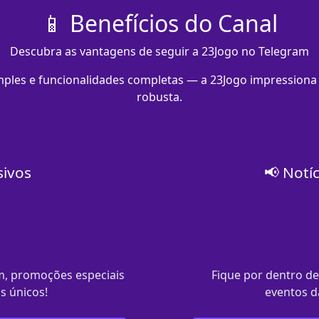
📱 Benefícios do Canal
Descubra as vantagens de seguir a 23Jogo no Telegram
imples e funcionalidades completas — a 23Jogo impressiona
robusta.
sivos
📢 Notí
m, promoções especiais
Fique por dentro d
s únicos!
eventos d