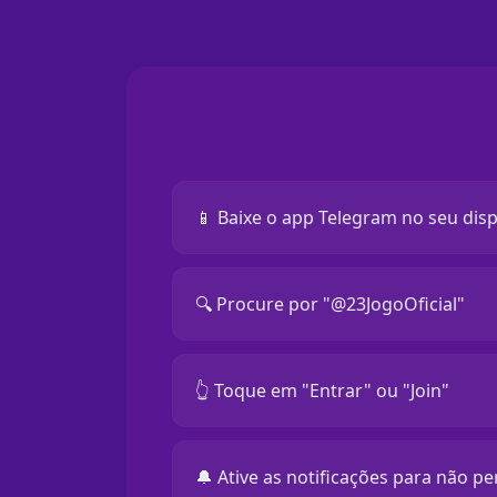
📱 Baixe o app Telegram no seu disp
🔍 Procure por "@23JogoOficial"
👆 Toque em "Entrar" ou "Join"
🔔 Ative as notificações para não p