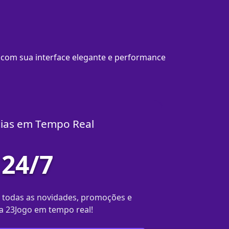
 com sua interface elegante e performance
cias em Tempo Real
24/7
e todas as novidades, promoções e
a 23Jogo em tempo real!