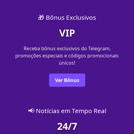
🎁 Bônus Exclusivos
VIP
Receba bônus exclusivos do Telegram,
promoções especiais e códigos promocionais
únicos!
Ver Bônus
📢 Notícias em Tempo Real
24/7