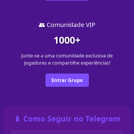
👥 Comunidade VIP
1000+
Junte-se a uma comunidade exclusiva de
jogadores e compartilhe experiências!
Entrar Grupo
📱 Como Seguir no Telegram