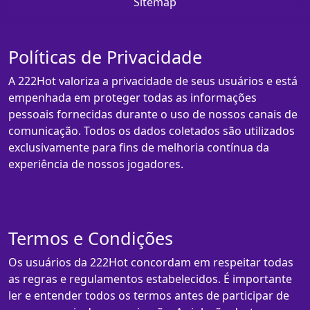
Sitemap
Políticas de Privacidade
A 222Hot valoriza a privacidade de seus usuários e está
empenhada em proteger todas as informações
pessoais fornecidas durante o uso de nossos canais de
comunicação. Todos os dados coletados são utilizados
exclusivamente para fins de melhoria contínua da
experiência de nossos jogadores.
Termos e Condições
Os usuários da 222Hot concordam em respeitar todas
as regras e regulamentos estabelecidos. É importante
ler e entender todos os termos antes de participar de