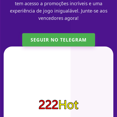
tem acesso a promoções incríveis e uma
experiência de jogo inigualável. Junte-se aos
vencedores agora!
SEGUIR NO TELEGRAM