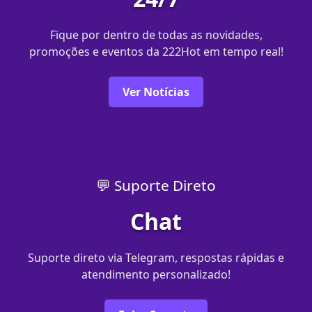
Fique por dentro de todas as novidades,
promoções e eventos da 222Hot em tempo real!
Ver Notícias
💬 Suporte Direto
Chat
Suporte direto via Telegram, respostas rápidas e
atendimento personalizado!