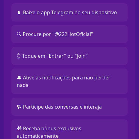
📱 Baixe o app Telegram no seu dispositivo
🔍 Procure por "@222HotOficial"
👆 Toque em "Entrar" ou "Join"
🔔 Ative as notificações para não perder
nada
💬 Participe das conversas e interaja
🎁 Receba bônus exclusivos
automaticamente