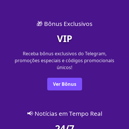
🎁 Bônus Exclusivos
VIP
Receba bônus exclusivos do Telegram,
promoções especiais e códigos promocionais
únicos!
Ver Bônus
📢 Notícias em Tempo Real
24/7