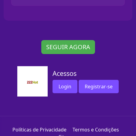
SEGUIR AGORA
Acessos
Login
Registrar-se
Políticas de Privacidade
Termos e Condições