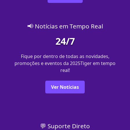
📢 Notícias em Tempo Real
24/7
Fique por dentro de todas as novidades,
promoções e eventos da 2025Tiger em tempo
real!
Ver Notícias
💬 Suporte Direto