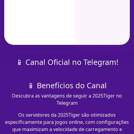
📱 Canal Oficial no Telegram!
📱 Benefícios do Canal
Descubra as vantagens de seguir a 2025Tiger no
Telegram
Os servidores da 2025Tiger são otimizados
especificamente para jogos online, com configurações
que maximizam a velocidade de carregamento e