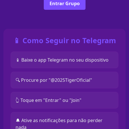
Entrar Grupo
📱 Como Seguir no Telegram
📱 Baixe o app Telegram no seu dispositivo
🔍 Procure por "@2025TigerOficial"
👆 Toque em "Entrar" ou "Join"
🔔 Ative as notificações para não perder
nada