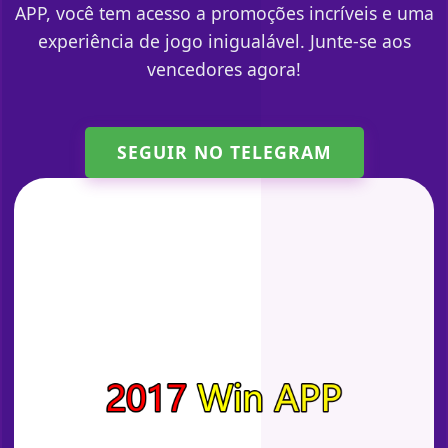
APP, você tem acesso a promoções incríveis e uma
experiência de jogo inigualável. Junte-se aos
vencedores agora!
SEGUIR NO TELEGRAM