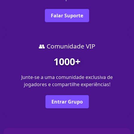
Falar Suporte
👥 Comunidade VIP
1000+
Junte-se a uma comunidade exclusiva de
jogadores e compartilhe experiências!
Entrar Grupo