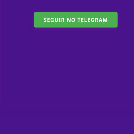
SEGUIR NO TELEGRAM