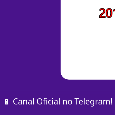
📱 Canal Oficial no Telegram!