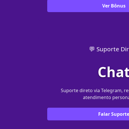
Ver Bônus
💬 Suporte Di
Cha
Suporte direto via Telegram, r
atendimento persona
Falar Suport