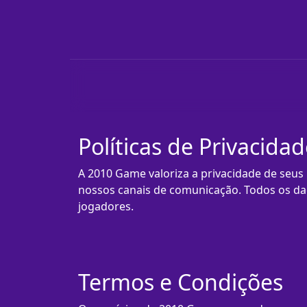
Políticas de Privacida
A 2010 Game valoriza a privacidade de seu
nossos canais de comunicação. Todos os dad
jogadores.
Termos e Condições