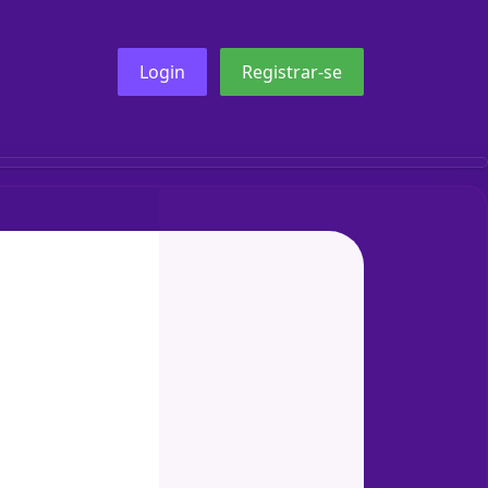
Login
Registrar-se