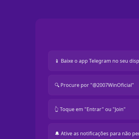
📱 Baixe o app Telegram no seu disp
🔍 Procure por "@2007WinOficial"
👆 Toque em "Entrar" ou "Join"
🔔 Ative as notificações para não p