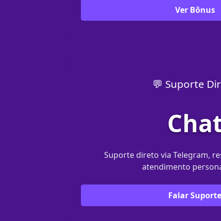
Ver Bônus
💬 Suporte Di
Cha
Suporte direto via Telegram, r
atendimento persona
Falar Suport