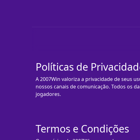
Políticas de Privacida
A 2007Win valoriza a privacidade de seus u
nossos canais de comunicação. Todos os dad
jogadores.
Termos e Condições