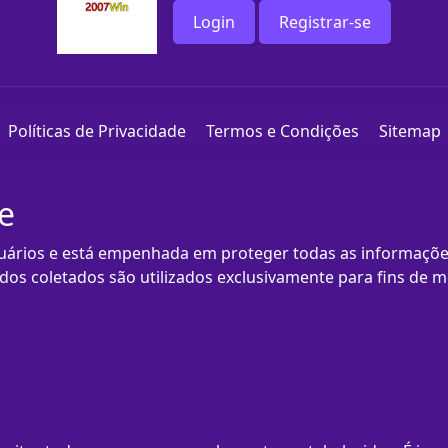
Login
Registrar-se
Políticas de Privacidade
Termos e Condições
Sitemap
de
suários e está empenhada em proteger todas as informaçõe
os coletados são utilizados exclusivamente para fins de m