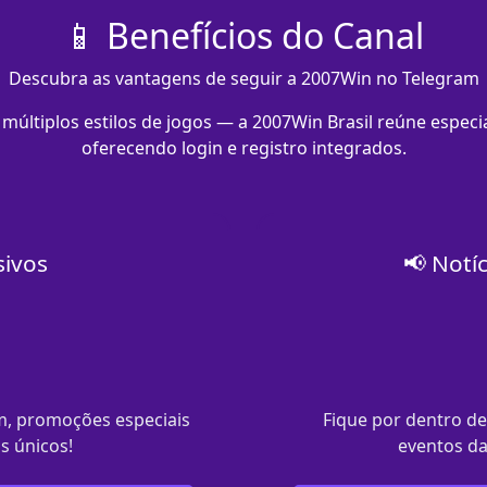
📱 Benefícios do Canal
Descubra as vantagens de seguir a 2007Win no Telegram
últiplos estilos de jogos — a 2007Win Brasil reúne especi
oferecendo login e registro integrados.
sivos
📢 Notí
m, promoções especiais
Fique por dentro d
s únicos!
eventos da