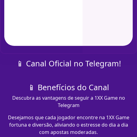
📱 Canal Oficial no Telegram!
📱 Benefícios do Canal
Descubra as vantagens de seguir a 1XX Game no
Telegram
Desejamos que cada jogador encontre na 1XX Game
fortuna e diversão, aliviando o estresse do dia a dia
com apostas moderadas.