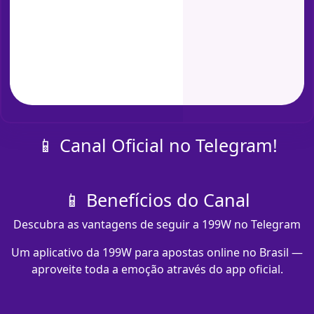
📱 Canal Oficial no Telegram!
📱 Benefícios do Canal
Descubra as vantagens de seguir a 199W no Telegram
Um aplicativo da 199W para apostas online no Brasil —
aproveite toda a emoção através do app oficial.