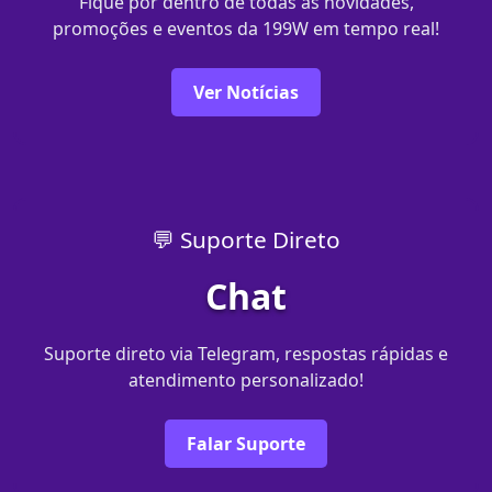
Fique por dentro de todas as novidades,
promoções e eventos da 199W em tempo real!
Ver Notícias
💬 Suporte Direto
Chat
Suporte direto via Telegram, respostas rápidas e
atendimento personalizado!
Falar Suporte