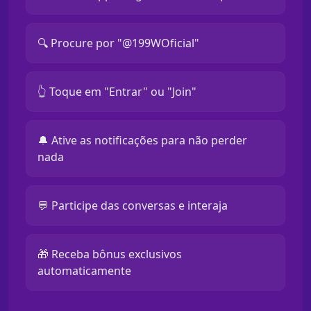
🔍 Procure por "@199WOficial"
👆 Toque em "Entrar" ou "Join"
🔔 Ative as notificações para não perder
nada
💬 Participe das conversas e interaja
🎁 Receba bônus exclusivos
automaticamente