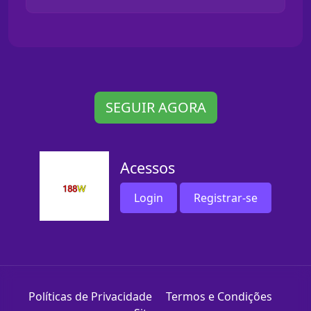
SEGUIR AGORA
Acessos
Login
Registrar-se
Políticas de Privacidade
Termos e Condições