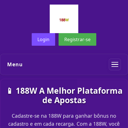
Login
Registrar-se
Menu
📱 188W A Melhor Plataforma
de Apostas
Cadastre-se na 188W para ganhar bônus no
cadastro e em cada recarga. Com a 188W, você