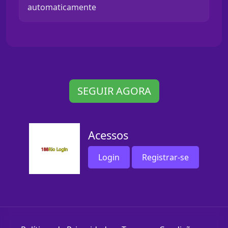
automaticamente
SEGUIR AGORA
Acessos
Login
Registrar-se