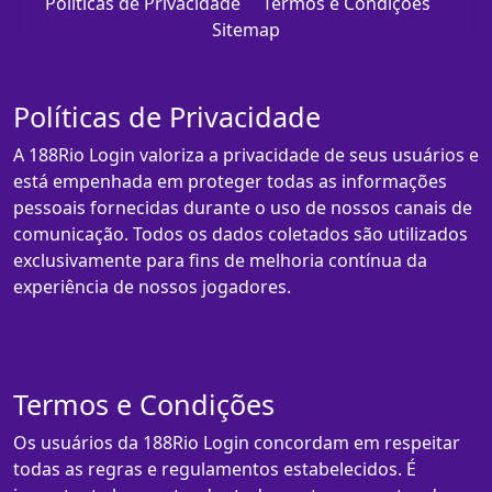
Políticas de Privacidade
Termos e Condições
Sitemap
Políticas de Privacidade
A 188Rio Login valoriza a privacidade de seus usuários e
está empenhada em proteger todas as informações
pessoais fornecidas durante o uso de nossos canais de
comunicação. Todos os dados coletados são utilizados
exclusivamente para fins de melhoria contínua da
experiência de nossos jogadores.
Termos e Condições
Os usuários da 188Rio Login concordam em respeitar
todas as regras e regulamentos estabelecidos. É