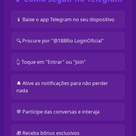
📱 Baixe o app Telegram no seu dispositivo
🔍 Procure por "@188Rio LoginOficial"
👆 Toque em "Entrar" ou "Join"
🔔 Ative as notificações para não perder
nada
💬 Participe das conversas e interaja
🎁 Receba bônus exclusivos