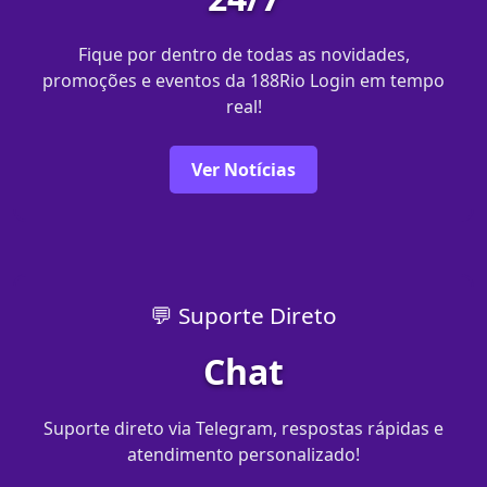
Fique por dentro de todas as novidades,
promoções e eventos da 188Rio Login em tempo
real!
Ver Notícias
💬 Suporte Direto
Chat
Suporte direto via Telegram, respostas rápidas e
atendimento personalizado!