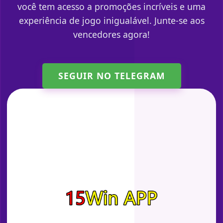
você tem acesso a promoções incríveis e uma
experiência de jogo inigualável. Junte-se aos
vencedores agora!
SEGUIR NO TELEGRAM