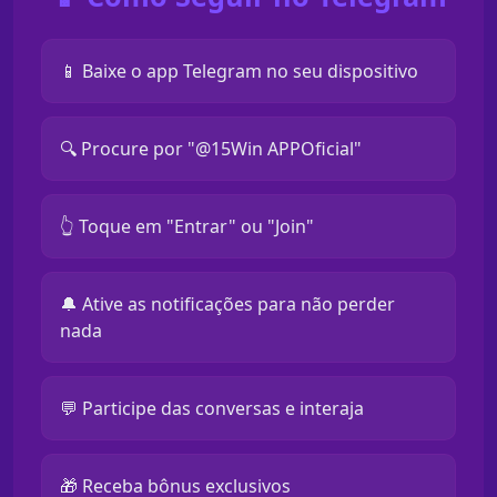
📱 Baixe o app Telegram no seu dispositivo
🔍 Procure por "@15Win APPOficial"
👆 Toque em "Entrar" ou "Join"
🔔 Ative as notificações para não perder
nada
💬 Participe das conversas e interaja
🎁 Receba bônus exclusivos