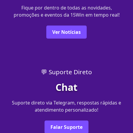
Fique por dentro de todas as novidades,
promoções e eventos da 15Win em tempo real!
Ver Notícias
💬 Suporte Direto
Chat
Suporte direto via Telegram, respostas rápidas e
atendimento personalizado!
Falar Suporte