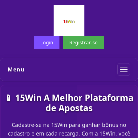
Login
Registrar-se
Menu
📱 15Win A Melhor Plataforma
de Apostas
Cadastre-se na 15Win para ganhar bônus no
cadastro e em cada recarga. Com a 15Win, você