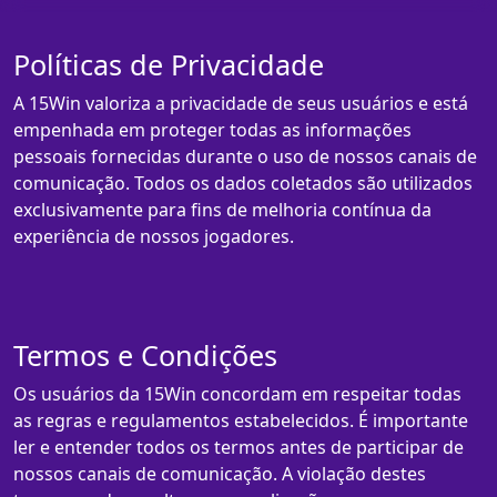
Políticas de Privacidade
A 15Win valoriza a privacidade de seus usuários e está
empenhada em proteger todas as informações
pessoais fornecidas durante o uso de nossos canais de
comunicação. Todos os dados coletados são utilizados
exclusivamente para fins de melhoria contínua da
experiência de nossos jogadores.
Termos e Condições
Os usuários da 15Win concordam em respeitar todas
as regras e regulamentos estabelecidos. É importante
ler e entender todos os termos antes de participar de
nossos canais de comunicação. A violação destes