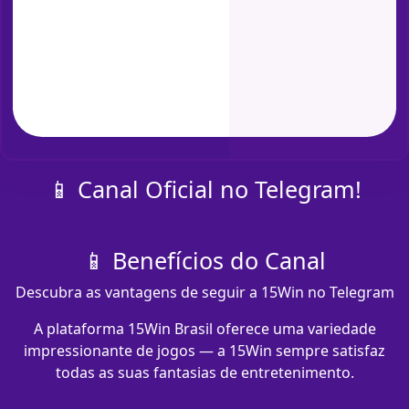
📱 Canal Oficial no Telegram!
📱 Benefícios do Canal
Descubra as vantagens de seguir a 15Win no Telegram
A plataforma 15Win Brasil oferece uma variedade
impressionante de jogos — a 15Win sempre satisfaz
todas as suas fantasias de entretenimento.