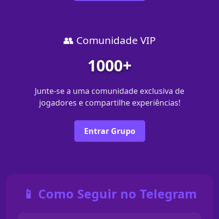
👥 Comunidade VIP
1000+
Junte-se a uma comunidade exclusiva de
jogadores e compartilhe experiências!
Entrar Grupo
📱 Como Seguir no Telegram