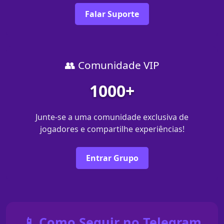
Falar Suporte
👥 Comunidade VIP
1000+
Junte-se a uma comunidade exclusiva de
jogadores e compartilhe experiências!
Entrar Grupo
📱 Como Seguir no Telegram