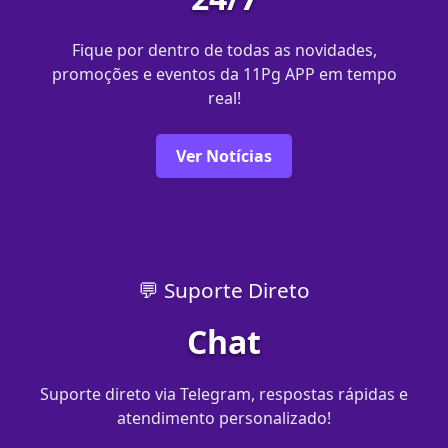
Fique por dentro de todas as novidades,
promoções e eventos da 11Pg APP em tempo
real!
Ver Notícias
💬 Suporte Direto
Chat
Suporte direto via Telegram, respostas rápidas e
atendimento personalizado!