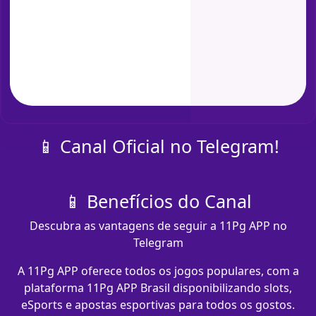
📱 Canal Oficial no Telegram!
📱 Benefícios do Canal
Descubra as vantagens de seguir a 11Pg APP no
Telegram
A 11Pg APP oferece todos os jogos populares, com a
plataforma 11Pg APP Brasil disponibilizando slots,
eSports e apostas esportivas para todos os gostos.