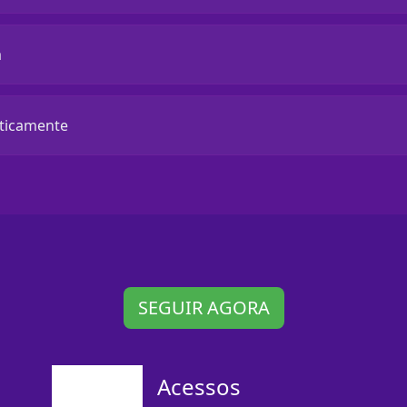
a
aticamente
SEGUIR AGORA
Acessos