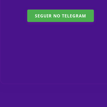
SEGUIR NO TELEGRAM