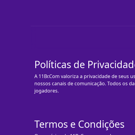
Políticas de Privacida
A 11Br.Com valoriza a privacidade de seus 
nossos canais de comunicação. Todos os dad
jogadores.
Termos e Condições