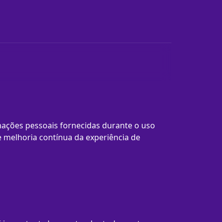
mações pessoais fornecidas durante o uso
e melhoria contínua da experiência de