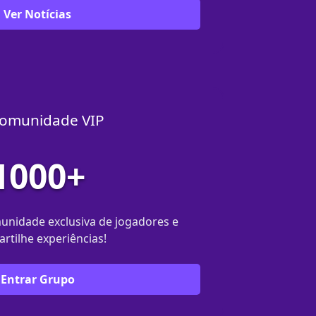
Ver Notícias
Comunidade VIP
1000+
unidade exclusiva de jogadores e
rtilhe experiências!
Entrar Grupo