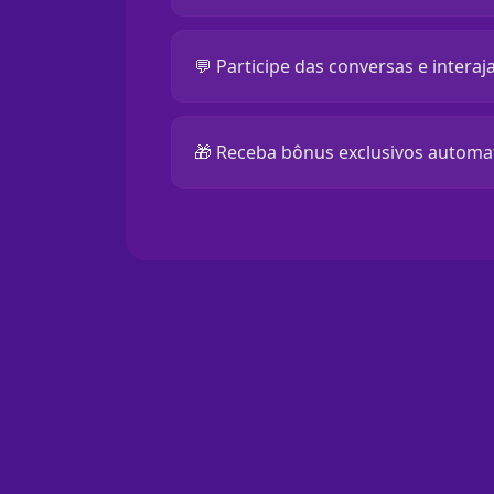
💬 Participe das conversas e interaj
🎁 Receba bônus exclusivos autom