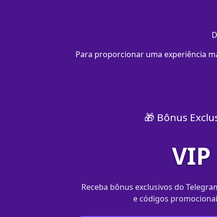
D
Para proporcionar uma experiência ma
🎁 Bônus Exclu
VIP
Receba bônus exclusivos do Telegra
e códigos promocionai