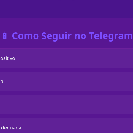
📱 Como Seguir no Telegram
ositivo
al"
erder nada