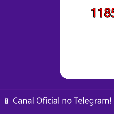
📱 Canal Oficial no Telegram!