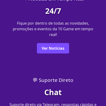
24/7
Fique por dentro de todas as novidades,
promoções e eventos da 10 Game em tempo
real!
Ver Notícias
💬 Suporte Direto
Chat
Suporte direto via Telegram, respostas rápidas e