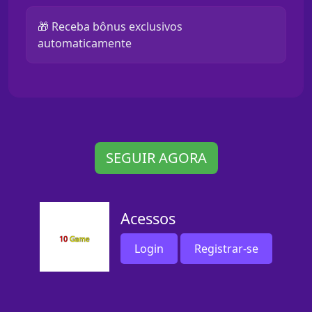
🎁 Receba bônus exclusivos
automaticamente
SEGUIR AGORA
Acessos
Login
Registrar-se