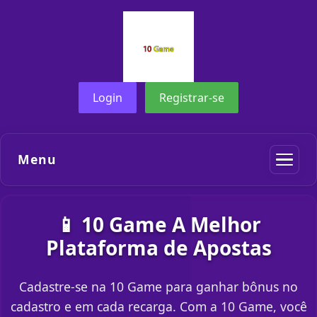
Login
Registrar-se
Menu
📱 10 Game A Melhor
Plataforma de Apostas
Cadastre-se na 10 Game para ganhar bônus no
cadastro e em cada recarga. Com a 10 Game, você