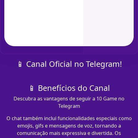
📱 Canal Oficial no Telegram!
📱 Benefícios do Canal
Descubra as vantagens de seguir a 10 Game no
Telegram
O chat também inclui funcionalidades especiais como
emojis, gifs e mensagens de voz, tornando a
comunicação mais expressiva e divertida. Os