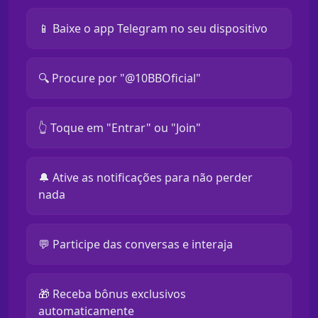
📱 Baixe o app Telegram no seu dispositivo
🔍 Procure por "@10BBOficial"
👆 Toque em "Entrar" ou "Join"
🔔 Ative as notificações para não perder
nada
💬 Participe das conversas e interaja
🎁 Receba bônus exclusivos
automaticamente