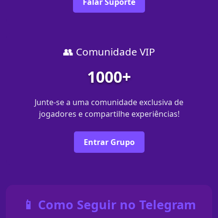
Falar Suporte
👥 Comunidade VIP
1000+
Junte-se a uma comunidade exclusiva de
jogadores e compartilhe experiências!
Entrar Grupo
📱 Como Seguir no Telegram