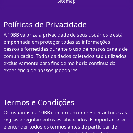
Sitemap
Políticas de Privacidade
A 10BB valoriza a privacidade de seus usuários e está
empenhada em proteger todas as informações
pessoais fornecidas durante o uso de nossos canais de
comunicação. Todos os dados coletados são utilizados
exclusivamente para fins de melhoria contínua da
experiência de nossos jogadores.
Termos e Condições
Os usuários da 10BB concordam em respeitar todas as
regras e regulamentos estabelecidos. É importante ler
e entender todos os termos antes de participar de