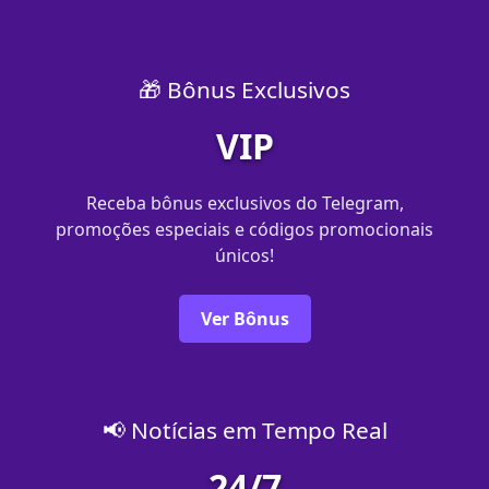
🎁 Bônus Exclusivos
VIP
Receba bônus exclusivos do Telegram,
promoções especiais e códigos promocionais
únicos!
Ver Bônus
📢 Notícias em Tempo Real
24/7