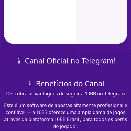
📱 Canal Oficial no Telegram!
📱 Benefícios do Canal
Descubra as vantagens de seguir a 10BB no Telegram
Este é um software de apostas altamente profissional e
confiável — a 10BB oferece uma ampla gama de jogos
através da plataforma 10BB Brasil , para todos os perfis
de jogador.