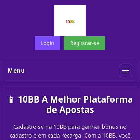
Login
Registrar-se
Menu
📱 10BB A Melhor Plataforma
de Apostas
Cadastre-se na 10BB para ganhar bônus no
cadastro e em cada recarga. Com a 10BB, você