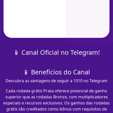
📱 Canal Oficial no Telegram!
📱 Benefícios do Canal
Descubra as vantagens de seguir a 1010 no Telegram
Cada rodada grátis Prata oferece potencial de ganho
superior que as rodadas Bronze, com multiplicadores
especiais e recursos exclusivos. Os ganhos das rodadas
grátis são creditados como bônus com requisitos de