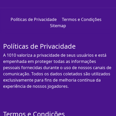
Políticas de Privacidade
Termos e Condições
Sitemap
Políticas de Privacidade
A 1010 valoriza a privacidade de seus usuários e está
empenhada em proteger todas as informações
pessoais fornecidas durante o uso de nossos canais de
comunicação. Todos os dados coletados são utilizados
exclusivamente para fins de melhoria contínua da
experiência de nossos jogadores.
Termos e Condições