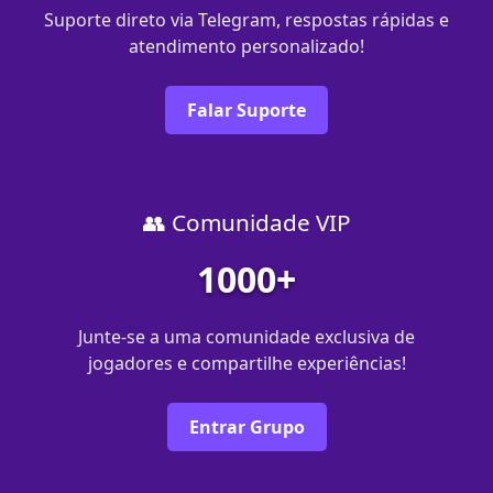
Suporte direto via Telegram, respostas rápidas e
atendimento personalizado!
Falar Suporte
👥 Comunidade VIP
1000+
Junte-se a uma comunidade exclusiva de
jogadores e compartilhe experiências!
Entrar Grupo