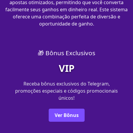
apostas otimizados, permitindo que você converta
facilmente seus ganhos em dinheiro real. Este sistema
oferece uma combinação perfeita de diversão e
oportunidade de ganho.
🎁 Bônus Exclusivos
VIP
Receba bônus exclusivos do Telegram,
promoções especiais e códigos promocionais
únicos!
Ver Bônus