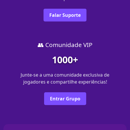
Falar Suporte
👥 Comunidade VIP
1000+
Junte-se a uma comunidade exclusiva de
jogadores e compartilhe experiências!
Entrar Grupo