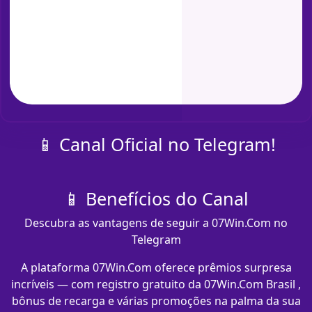
📱 Canal Oficial no Telegram!
📱 Benefícios do Canal
Descubra as vantagens de seguir a 07Win.Com no
Telegram
A plataforma 07Win.Com oferece prêmios surpresa
incríveis — com registro gratuito da 07Win.Com Brasil ,
bônus de recarga e várias promoções na palma da sua