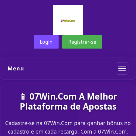
Login
Registrar-se
Menu
📱 07Win.Com A Melhor
Plataforma de Apostas
Cadastre-se na 07Win.Com para ganhar bônus no
cadastro e em cada recarga. Com a 07Win.Com,