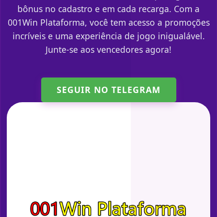
bônus no cadastro e em cada recarga. Com a
001Win Plataforma, você tem acesso a promoções
incríveis e uma experiência de jogo inigualável.
Junte-se aos vencedores agora!
SEGUIR NO TELEGRAM