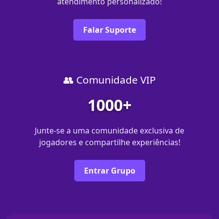
atendimento personalizado!
Falar Suporte
👥 Comunidade VIP
1000+
Junte-se a uma comunidade exclusiva de
jogadores e compartilhe experiências!
Entrar Grupo