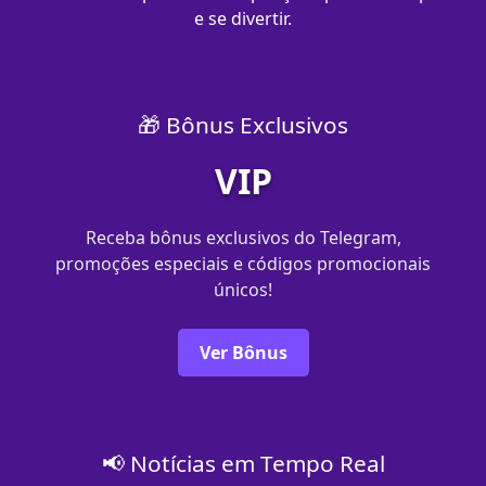
e se divertir.
🎁 Bônus Exclusivos
VIP
Receba bônus exclusivos do Telegram,
promoções especiais e códigos promocionais
únicos!
Ver Bônus
📢 Notícias em Tempo Real